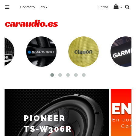
Toggle
Contacto
es
Entrar
navigation
EN
PIONEER
En com
Cons
TS-W306R