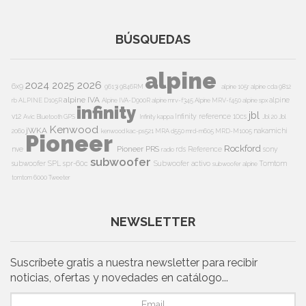
BÚSQUEDAS
alpine
2024
2026
2025
6x9
9613i
9846RM
alpine 105r
alpine cda 9812
alpine IVA
alpine
rb
ALPINE D105R
Alpine IVA-D900R
alpine mrv-f345
Alpine MRV-f450
alpine spx
infinity
jbl
v12
Infinity reference 10cs
Avic
Bluetooth
GPS
Infinity kappa
Jbl 20
Jbl
Kenwood
jWKA
nakamichi
2060
kenwood kac-ps521
MRA d550
mrd-m605
MRD-M1005
Pioneer
Rockford
Pioneer PRS
nve
rds
Reference
sony
radio
subwoofer
subwoofer
SPL
spr-60c
Subwoofer activo
Tomtom
subwoofer alpine
tomtom 6000
Tweeter
NEWSLETTER
Suscríbete gratis a nuestra newsletter para recibir
noticias, ofertas y novedades en catálogo...