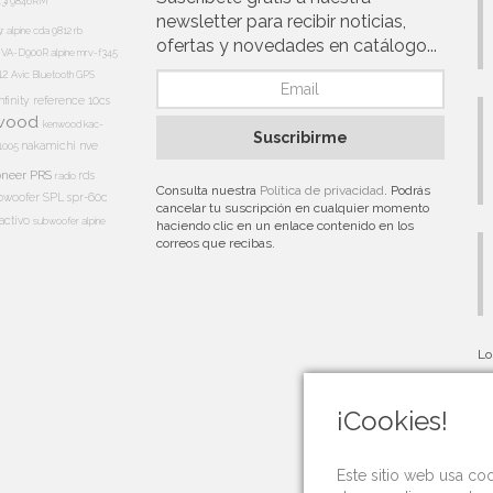
13i
9846RM
newsletter para recibir noticias,
5r
alpine cda 9812 rb
ofertas y novedades en catálogo...
e IVA-D900R
alpine mrv-f345
12
Avic
Bluetooth
GPS
nfinity reference 10cs
wood
kenwood kac-
Suscribirme
nakamichi
nve
1005
oneer PRS
rds
radio
Consulta nuestra
Política de privacidad
. Podrás
bwoofer
SPL
spr-60c
cancelar tu suscripción en cualquier momento
activo
subwoofer alpine
haciendo clic en un enlace contenido en los
correos que recibas.
Lo
au
¡Cookies!
Este sitio web usa co