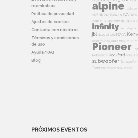
6x9
96
alpine
reembolsos
alpine 10
Política de privacidad
alpine IVA
ALPINE D105R
Alpin
alpine v
Alpine MRV-f450
alpine spx
Ajustes de cookies
infinity
I
Infinity kappa
Contacta con nosotros
Ken
jbl
jWKA
Jbl 20
Jbl 2060
Términos y condiciones
ps521
MRA d550
mrd-m605
MRD-M
Pioneer
de uso
Pi
Ayuda/FAQ
Rockford
Reference
sony su
Blog
subwoofer
Subwoofer 
Tomtom
tomtom 6000
Tweeter
PRÓXIMOS EVENTOS