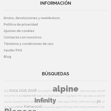
INFORMACIÓN
Envíos, devoluciones y reembolsos
Política de privacidad
Ajustes de cookies
Contacta con nosotros
Términos y condiciones de uso
Ayuda/FAQ
Blog
BÚSQUEDAS
alpine
2024
2026
2025
6x9
9613i
9846RM
alpine 105r
alpine cda 9812
alpine IVA
alpine
rb
ALPINE D105R
Alpine IVA-D900R
alpine mrv-f345
Alpine MRV-f450
alpine spx
infinity
jbl
v12
Infinity reference 10cs
Avic
Bluetooth
clarion
GPS
Infinity kappa
Jbl
Kenwood
jWKA
nakamichi
nve
20
Jbl 2060
kenwood kac-ps521
MRA d550
MRD-M1005