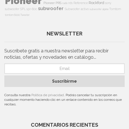
Pioneer
Rockford
Pioneer PRS
rds
Reference
sony
radio
subwoofer
subwoofer
SPL
spr-60c
Subwoofer activo
Tomtom
subwoofer alpine
tomtom 6000
Tweeter
NEWSLETTER
Suscríbete gratis a nuestra newsletter para recibir
noticias, ofertas y novedades en catálogo...
Suscribirme
Consulta nuestra
Política de privacidad
. Podrás cancelar tu suscripción en
cualquier momento haciendo clic en un enlace contenido en los correos que
recibas.
COMENTARIOS RECIENTES