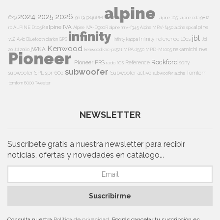
alpine
2024
2026
2025
6x9
9613i
9846RM
alpine 105r
alpine cda 9812
alpine IVA
alpine
rb
ALPINE D105R
Alpine IVA-D900R
alpine mrv-f345
Alpine MRV-f450
alpine spx
infinity
jbl
v12
Infinity reference 10cs
Avic
Bluetooth
clarion
GPS
Infinity kappa
Jbl
Kenwood
jWKA
nakamichi
nve
20
Jbl 2060
kenwood kac-ps521
MRA d550
MRD-M1005
Pioneer
Rockford
Pioneer PRS
rds
Reference
sony
radio
subwoofer
subwoofer
SPL
spr-60c
Subwoofer activo
Tomtom
subwoofer alpine
tomtom 6000
Tweeter
NEWSLETTER
Suscríbete gratis a nuestra newsletter para recibir
noticias, ofertas y novedades en catálogo...
Suscribirme
Consulta nuestra
Política de privacidad
. Podrás cancelar tu suscripción en