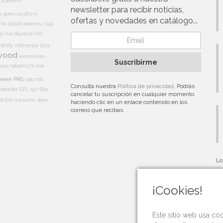
13i
9846RM
newsletter para recibir noticias,
5r
alpine cda 9812 rb
ofertas y novedades en catálogo...
e IVA-D900R
alpine mrv-f345
12
Avic
Bluetooth
GPS
nfinity reference 10cs
wood
kenwood kac-
Suscribirme
nakamichi
nve
1005
oneer PRS
rds
radio
Consulta nuestra
Política de privacidad
. Podrás
bwoofer
SPL
spr-60c
cancelar tu suscripción en cualquier momento
activo
subwoofer alpine
haciendo clic en un enlace contenido en los
correos que recibas.
Lo
au
¡Cookies!
Este sitio web usa co