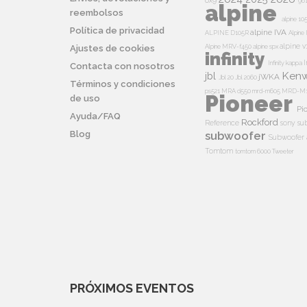
6x9
96
alpine
reembolsos
alpine 10
Política de privacidad
alpine IVA
ALPINE D105R
Alpin
alpine v
Alpine MRV-f450
alpine spx
Ajustes de cookies
infinity
I
Infinity kappa
Contacta con nosotros
Ken
jbl
jWKA
Jbl 20
Jbl 2060
Términos y condiciones
ps521
MRA d550
mrd-m605
MRD-M
Pioneer
de uso
Pi
Ayuda/FAQ
Rockford
Reference
sony su
Blog
subwoofer
Subwoofer 
Tomtom
tomtom 6000
Tweeter
PRÓXIMOS EVENTOS