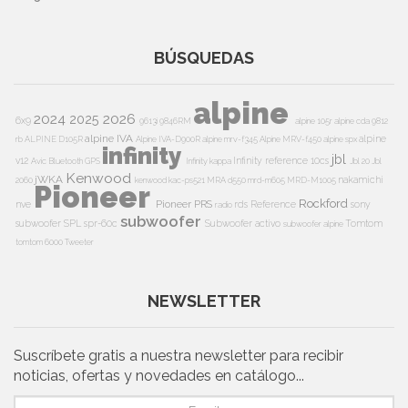
BÚSQUEDAS
alpine
2024
2026
2025
6x9
9613i
9846RM
alpine 105r
alpine cda 9812
alpine IVA
alpine
rb
ALPINE D105R
Alpine IVA-D900R
alpine mrv-f345
Alpine MRV-f450
alpine spx
infinity
jbl
v12
Infinity reference 10cs
Avic
Bluetooth
GPS
Infinity kappa
Jbl 20
Jbl
Kenwood
jWKA
nakamichi
2060
kenwood kac-ps521
MRA d550
mrd-m605
MRD-M1005
Pioneer
Rockford
Pioneer PRS
nve
rds
Reference
sony
radio
subwoofer
subwoofer
SPL
spr-60c
Subwoofer activo
Tomtom
subwoofer alpine
tomtom 6000
Tweeter
NEWSLETTER
Suscríbete gratis a nuestra newsletter para recibir
noticias, ofertas y novedades en catálogo...