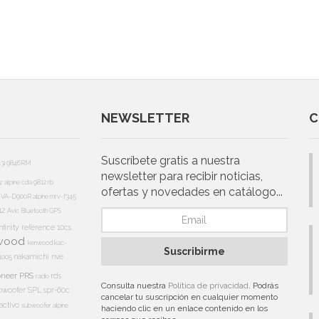
NEWSLETTER
C
Suscríbete gratis a nuestra
13i
9846RM
newsletter para recibir noticias,
5r
alpine cda 9812 rb
ofertas y novedades en catálogo...
e IVA-D900R
alpine mrv-f345
12
Avic
Bluetooth
GPS
nfinity reference 10cs
wood
kenwood kac-
Suscribirme
nakamichi
nve
1005
oneer PRS
rds
radio
Consulta nuestra
Política de privacidad
. Podrás
bwoofer
SPL
spr-60c
cancelar tu suscripción en cualquier momento
activo
subwoofer alpine
haciendo clic en un enlace contenido en los