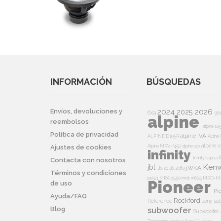
INFORMACIÓN
BÚSQUEDAS
2024
2026
Envíos, devoluciones y
2025
6x9
96
alpine
reembolsos
alpine 10
Política de privacidad
alpine IVA
ALPINE D105R
Alpin
alpine v
Alpine MRV-f450
alpine spx
Ajustes de cookies
infinity
I
Infinity kappa
Contacta con nosotros
Ken
jbl
jWKA
Jbl 20
Jbl 2060
Términos y condiciones
ps521
MRA d550
mrd-m605
MRD-M
Pioneer
de uso
Pi
Ayuda/FAQ
Rockford
Reference
sony su
Blog
subwoofer
Subwoofer 