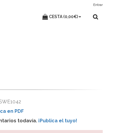
Entrar
CESTA (0,00€)
 SWE1042
ca en PDF
tarios todavía.
¡Publica el tuyo!