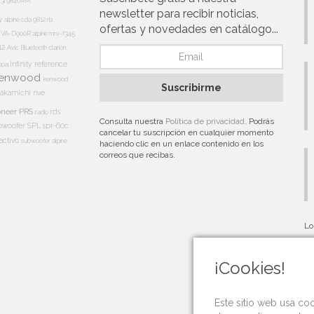
13i
9846RM
newsletter para recibir noticias,
5r
alpine cda 9812 rb
ofertas y novedades en catálogo...
e IVA-D900R
alpine mrv-f345
12
Avic
Bluetooth
clarion
Infinity reference
appa
enwood
kenwood
Suscribirme
akamichi
nve
oneer PRS
rds
radio
Consulta nuestra
Política de privacidad
. Podrás
bwoofer
SPL
spr-60c
cancelar tu suscripción en cualquier momento
activo
subwoofer alpine
haciendo clic en un enlace contenido en los
correos que recibas.
Lo
au
¡Cookies!
Este sitio web usa co