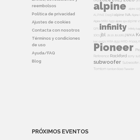
6x9
96
alpine
reembolsos
alpine 10
Política de privacidad
alpine IVA
ALPINE D105R
Alpin
alpine v
Alpine MRV-f450
alpine spx
Ajustes de cookies
infinity
GPS
Infinity k
Contacta con nosotros
K
jbl
jWKA
10cs
Jbl 20
Jbl 2060
Términos y condiciones
n
kac-ps521
MRA d550
MRD-M1005
Pioneer
de uso
Pi
Ayuda/FAQ
Rockford
Reference
sony su
Blog
subwoofer
Subwoofer 
Tomtom
tomtom 6000
Tweeter
PRÓXIMOS EVENTOS