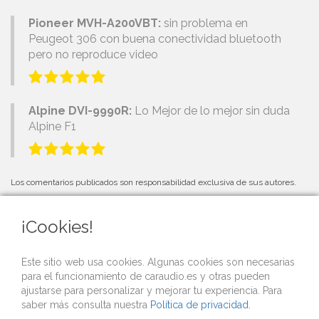
Pioneer MVH-A200VBT:
sin problema en
Peugeot 306 con buena conectividad bluetooth
pero no reproduce video
Alpine DVI-9990R:
Lo Mejor de lo mejor sin duda
Alpine F1
Los comentarios publicados son responsabilidad exclusiva de sus autores.
¡Cookies!
PRÓXIMOS EVENTOS
Este sitio web usa cookies. Algunas cookies son necesarias
para el funcionamiento de caraudio.es y otras pueden
Si organizas una competición o evento de car audio y quieres que lo
ajustarse para personalizar y mejorar tu experiencia. Para
publicitemos gratis desde nuestra web,
contacta con nosotros
.
saber más consulta nuestra
Política de privacidad
.