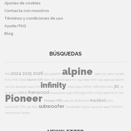
Ajustes de cookies
Contacta con nosotros
Términos y condiciones de uso
Ayuda/FAQ
Blog
BÚSQUEDAS
alpine
2024
2026
2025
6x9
9613i
9846RM
alpine 105r
alpine cda 9812
alpine IVA
alpine
rb
ALPINE D105R
Alpine IVA-D900R
alpine mrv-f345
Alpine MRV-f450
alpine spx
infinity
jbl
v12
Infinity reference 10cs
Avic
Bluetooth
clarion
GPS
Infinity kappa
Jbl
Kenwood
jWKA
nakamichi
nve
20
Jbl 2060
kenwood kac-ps521
MRA d550
MRD-M1005
Pioneer
Rockford
Pioneer PRS
rds
Reference
sony
radio
subwoofer
subwoofer
SPL
spr-60c
Subwoofer activo
Tomtom
subwoofer alpine
tomtom 6000
Tweeter