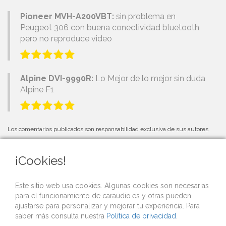
Pioneer MVH-A200VBT:
sin problema en
Peugeot 306 con buena conectividad bluetooth
pero no reproduce video
Alpine DVI-9990R:
Lo Mejor de lo mejor sin duda
Alpine F1
Los comentarios publicados son responsabilidad exclusiva de sus autores.
¡Cookies!
PRÓXIMOS EVENTOS
Este sitio web usa cookies. Algunas cookies son necesarias
para el funcionamiento de caraudio.es y otras pueden
Si organizas una competición o evento de car audio y quieres que lo
ajustarse para personalizar y mejorar tu experiencia. Para
publicitemos gratis desde nuestra web,
contacta con nosotros
.
saber más consulta nuestra
Política de privacidad
.