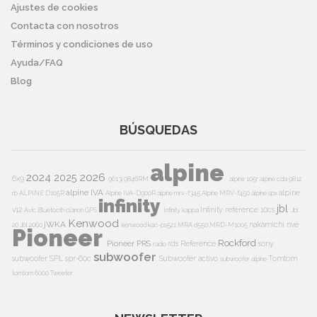
Ajustes de cookies
Contacta con nosotros
Términos y condiciones de uso
Ayuda/FAQ
Blog
BÚSQUEDAS
alpine
2024
2026
2025
6x9
9613i
9846RM
alpine 105r
alpine cda 9812
alpine IVA
alpine
rb
ALPINE D105R
Alpine IVA-D900R
alpine mrv-f345
Alpine MRV-f450
alpine spx
infinity
jbl
v12
Infinity reference 10cs
Avic
Bluetooth
clarion
GPS
Infinity kappa
Jbl
Kenwood
jWKA
nakamichi
nve
20
Jbl 2060
kenwood kac-ps521
MRA d550
MRD-M1005
Pioneer
Rockford
Pioneer PRS
rds
Reference
sony
radio
subwoofer
subwoofer
SPL
spr-60c
Subwoofer activo
Tomtom
subwoofer alpine
tomtom 6000
Tweeter