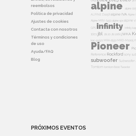
6x9
96
alpine
reembolsos
alpine 10
Política de privacidad
alpine IVA
ALPINE D105R
Alpin
alpine v
Alpine MRV-f450
alpine spx
Ajustes de cookies
infinity
GPS
Infinity k
Contacta con nosotros
K
jbl
jWKA
10cs
Jbl 20
Jbl 2060
Términos y condiciones
n
kac-ps521
MRA d550
MRD-M1005
Pioneer
de uso
Pi
Ayuda/FAQ
Rockford
Reference
sony su
Blog
subwoofer
Subwoofer 
Tomtom
tomtom 6000
Tweeter
PRÓXIMOS EVENTOS