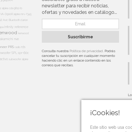
13i
9846RM
newsletter para recibir noticias,
5r
alpine cda 9812 rb
ofertas y novedades en catálogo...
e IVA-D900R
alpine mrv-f345
12
Avic
Bluetooth
clarion
Infinity reference
appa
enwood
kenwood
Suscribirme
akamichi
nve
oneer PRS
rds
radio
Consulta nuestra
Política de privacidad
. Podrás
bwoofer
SPL
spr-60c
cancelar tu suscripción en cualquier momento
activo
subwoofer alpine
haciendo clic en un enlace contenido en los
correos que recibas.
Lo
au
¡Cookies!
Este sitio web usa co