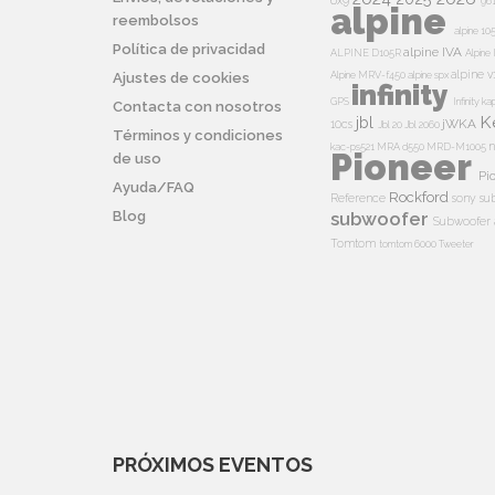
6x9
96
alpine
reembolsos
alpine 10
Política de privacidad
alpine IVA
ALPINE D105R
Alpin
alpine v
Alpine MRV-f450
alpine spx
Ajustes de cookies
infinity
GPS
Infinity k
Contacta con nosotros
K
jbl
jWKA
10cs
Jbl 20
Jbl 2060
Términos y condiciones
n
kac-ps521
MRA d550
MRD-M1005
Pioneer
de uso
Pi
Ayuda/FAQ
Rockford
Reference
sony su
Blog
subwoofer
Subwoofer 
Tomtom
tomtom 6000
Tweeter
PRÓXIMOS EVENTOS