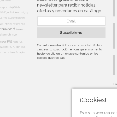
13i
9846RM
newsletter para recibir noticias,
5r
alpine cda 9812 rb
ofertas y novedades en catálogo...
e IVA-D900R
alpine mrv-f345
12
Avic
Bluetooth
clarion
Infinity reference
appa
enwood
kenwood
Suscribirme
akamichi
nve
oneer PRS
rds
radio
Consulta nuestra
Política de privacidad
. Podrás
bwoofer
SPL
spr-60c
cancelar tu suscripción en cualquier momento
activo
subwoofer alpine
haciendo clic en un enlace contenido en los
correos que recibas.
Lo
au
¡Cookies!
Este sitio web usa co