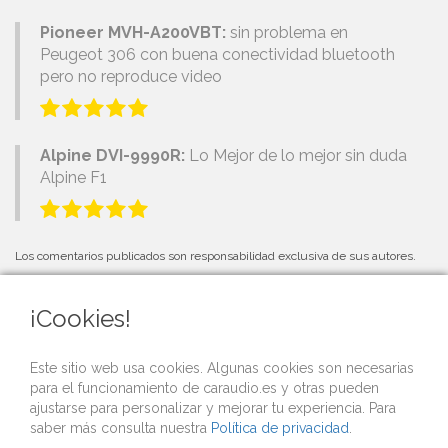
Pioneer MVH-A200VBT:
sin problema en
Peugeot 306 con buena conectividad bluetooth
pero no reproduce video
Alpine DVI-9990R:
Lo Mejor de lo mejor sin duda
Alpine F1
Los comentarios publicados son responsabilidad exclusiva de sus autores.
¡Cookies!
PRÓXIMOS EVENTOS
Este sitio web usa cookies. Algunas cookies son necesarias
para el funcionamiento de caraudio.es y otras pueden
Si organizas una competición o evento de car audio y quieres que lo
ajustarse para personalizar y mejorar tu experiencia. Para
publicitemos gratis desde nuestra web,
contacta con nosotros
.
saber más consulta nuestra
Política de privacidad
.