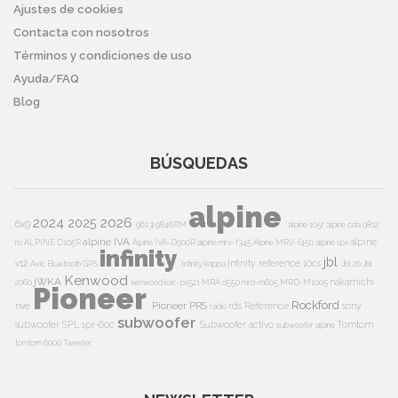
Ajustes de cookies
Contacta con nosotros
Términos y condiciones de uso
Ayuda/FAQ
Blog
BÚSQUEDAS
alpine
2024
2026
2025
6x9
9613i
9846RM
alpine 105r
alpine cda 9812
alpine IVA
alpine
rb
ALPINE D105R
Alpine IVA-D900R
alpine mrv-f345
Alpine MRV-f450
alpine spx
infinity
jbl
v12
Infinity reference 10cs
Avic
Bluetooth
GPS
Infinity kappa
Jbl 20
Jbl
Kenwood
jWKA
nakamichi
2060
kenwood kac-ps521
MRA d550
mrd-m605
MRD-M1005
Pioneer
Rockford
Pioneer PRS
nve
rds
Reference
sony
radio
subwoofer
subwoofer
SPL
spr-60c
Subwoofer activo
Tomtom
subwoofer alpine
tomtom 6000
Tweeter