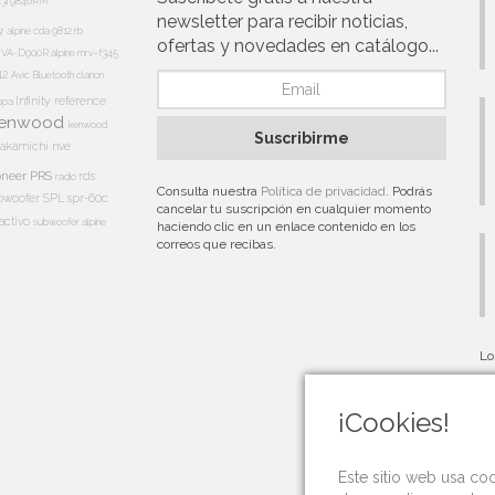
13i
9846RM
newsletter para recibir noticias,
5r
alpine cda 9812 rb
ofertas y novedades en catálogo...
e IVA-D900R
alpine mrv-f345
12
Avic
Bluetooth
clarion
Infinity reference
appa
enwood
kenwood
Suscribirme
akamichi
nve
oneer PRS
rds
radio
Consulta nuestra
Política de privacidad
. Podrás
bwoofer
SPL
spr-60c
cancelar tu suscripción en cualquier momento
activo
subwoofer alpine
haciendo clic en un enlace contenido en los
correos que recibas.
Lo
au
¡Cookies!
Este sitio web usa co