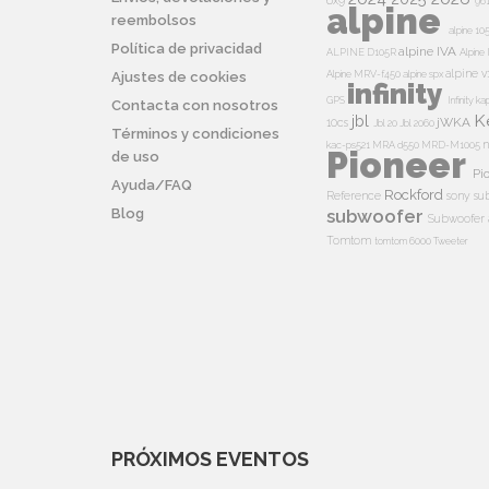
6x9
96
alpine
reembolsos
alpine 10
Política de privacidad
alpine IVA
ALPINE D105R
Alpin
alpine v
Alpine MRV-f450
alpine spx
Ajustes de cookies
infinity
GPS
Infinity k
Contacta con nosotros
K
jbl
jWKA
10cs
Jbl 20
Jbl 2060
Términos y condiciones
n
kac-ps521
MRA d550
MRD-M1005
Pioneer
de uso
Pi
Ayuda/FAQ
Rockford
Reference
sony su
Blog
subwoofer
Subwoofer 
Tomtom
tomtom 6000
Tweeter
PRÓXIMOS EVENTOS