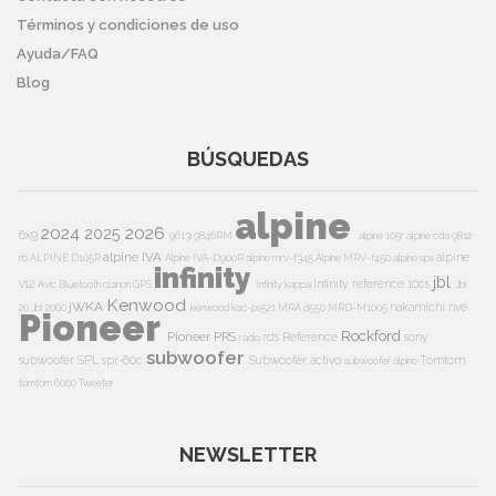
Términos y condiciones de uso
Ayuda/FAQ
Blog
BÚSQUEDAS
alpine
2024
2026
2025
6x9
9613i
9846RM
alpine 105r
alpine cda 9812
alpine IVA
alpine
rb
ALPINE D105R
Alpine IVA-D900R
alpine mrv-f345
Alpine MRV-f450
alpine spx
infinity
jbl
v12
Infinity reference 10cs
Avic
Bluetooth
clarion
GPS
Infinity kappa
Jbl
Kenwood
jWKA
nakamichi
nve
20
Jbl 2060
kenwood kac-ps521
MRA d550
MRD-M1005
Pioneer
Rockford
Pioneer PRS
rds
Reference
sony
radio
subwoofer
subwoofer
SPL
spr-60c
Subwoofer activo
Tomtom
subwoofer alpine
tomtom 6000
Tweeter
NEWSLETTER