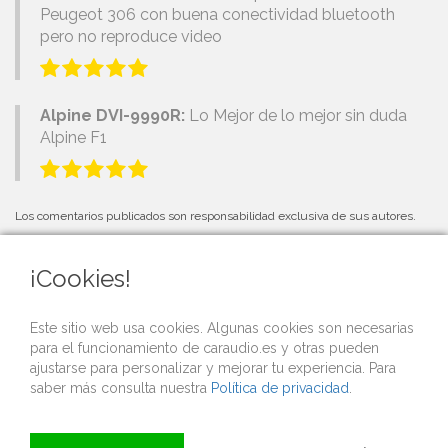
Peugeot 306 con buena conectividad bluetooth
pero no reproduce video
Alpine DVI-9990R:
Lo Mejor de lo mejor sin duda
Alpine F1
Los comentarios publicados son responsabilidad exclusiva de sus autores.
¡Cookies!
PRÓXIMOS EVENTOS
Este sitio web usa cookies. Algunas cookies son necesarias
para el funcionamiento de caraudio.es y otras pueden
Si organizas una competición o evento de car audio y quieres que lo
ajustarse para personalizar y mejorar tu experiencia. Para
publicitemos gratis desde nuestra web,
contacta con nosotros
.
saber más consulta nuestra
Política de privacidad
.