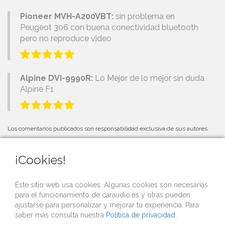
Pioneer MVH-A200VBT:
sin problema en
Peugeot 306 con buena conectividad bluetooth
pero no reproduce video
Alpine DVI-9990R:
Lo Mejor de lo mejor sin duda
Alpine F1
Los comentarios publicados son responsabilidad exclusiva de sus autores.
¡Cookies!
PRÓXIMOS EVENTOS
Este sitio web usa cookies. Algunas cookies son necesarias
para el funcionamiento de caraudio.es y otras pueden
Si organizas una competición o evento de car audio y quieres que lo
ajustarse para personalizar y mejorar tu experiencia. Para
publicitemos gratis desde nuestra web,
contacta con nosotros
.
saber más consulta nuestra
Política de privacidad
.