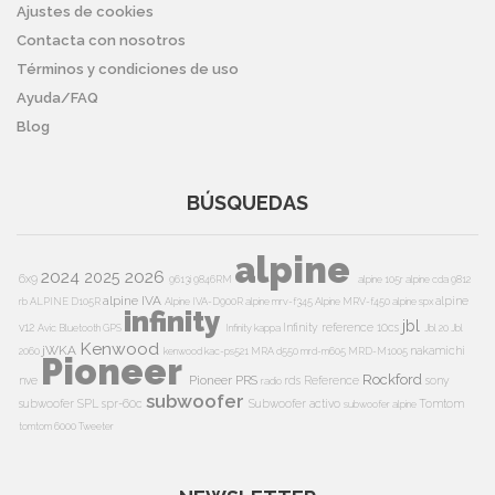
Ajustes de cookies
Contacta con nosotros
Términos y condiciones de uso
Ayuda/FAQ
Blog
BÚSQUEDAS
alpine
2024
2026
2025
6x9
9613i
9846RM
alpine 105r
alpine cda 9812
alpine IVA
alpine
rb
ALPINE D105R
Alpine IVA-D900R
alpine mrv-f345
Alpine MRV-f450
alpine spx
infinity
jbl
v12
Infinity reference 10cs
Avic
Bluetooth
GPS
Infinity kappa
Jbl 20
Jbl
Kenwood
jWKA
nakamichi
2060
kenwood kac-ps521
MRA d550
mrd-m605
MRD-M1005
Pioneer
Rockford
Pioneer PRS
nve
rds
Reference
sony
radio
subwoofer
subwoofer
SPL
spr-60c
Subwoofer activo
Tomtom
subwoofer alpine
tomtom 6000
Tweeter