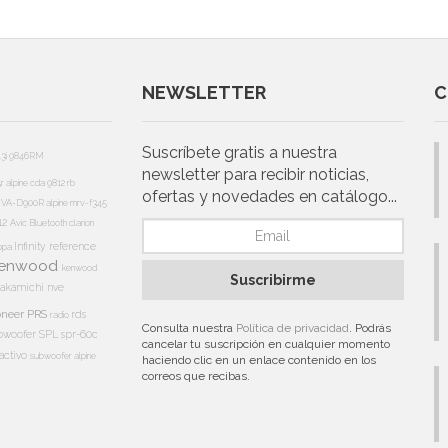
NEWSLETTER
C
Suscríbete gratis a nuestra
13i
9846RM
newsletter para recibir noticias,
5r
alpine cda 9812 rb
ofertas y novedades en catálogo...
e IVA-D900R
alpine mrv-f345
12
Avic
Bluetooth
clarion
Infinity reference
appa
enwood
kenwood
Suscribirme
akamichi
nve
oneer PRS
rds
radio
Consulta nuestra
Política de privacidad
. Podrás
bwoofer
SPL
spr-60c
cancelar tu suscripción en cualquier momento
activo
subwoofer alpine
haciendo clic en un enlace contenido en los
correos que recibas.