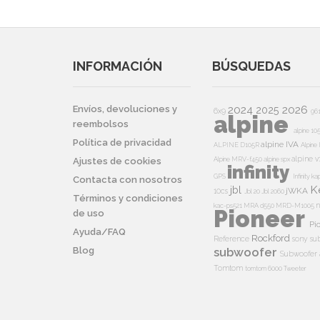
INFORMACIÓN
BÚSQUEDAS
2024
2026
Envíos, devoluciones y
2025
6x9
96
alpine
reembolsos
alpine 10
Política de privacidad
alpine IVA
ALPINE D105R
Alpin
alpine v
Alpine MRV-f450
alpine spx
Ajustes de cookies
infinity
GPS
Infinity k
Contacta con nosotros
K
jbl
jWKA
10cs
Jbl 20
Jbl 2060
Términos y condiciones
n
kac-ps521
MRA d550
MRD-M1005
Pioneer
de uso
Pi
Ayuda/FAQ
Rockford
Reference
sony su
Blog
subwoofer
Subwoofer 
Tomtom
tomtom 6000
Tweeter