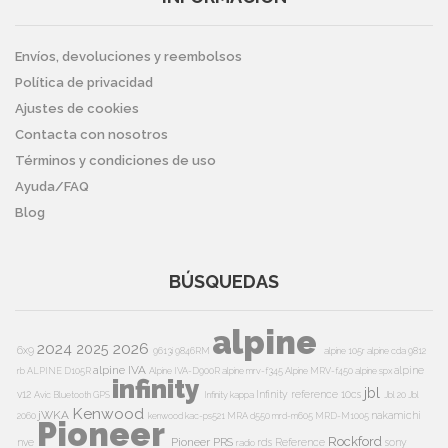
Envíos, devoluciones y reembolsos
Política de privacidad
Ajustes de cookies
Contacta con nosotros
Términos y condiciones de uso
Ayuda/FAQ
Blog
BÚSQUEDAS
alpine
2024
2026
2025
6x9
9613i
9846RM
alpine 105r
alpine cda 9812
alpine IVA
alpine
rb
ALPINE D105R
Alpine IVA-D900R
alpine mrv-f345
Alpine MRV-f450
alpine spx
infinity
jbl
v12
Infinity reference 10cs
Avic
Bluetooth
GPS
Infinity kappa
Jbl 20
Jbl
Kenwood
jWKA
nakamichi
2060
kenwood kac-ps521
MRA d550
mrd-m605
MRD-M1005
Pioneer
Rockford
Pioneer PRS
nve
rds
Reference
sony
radio