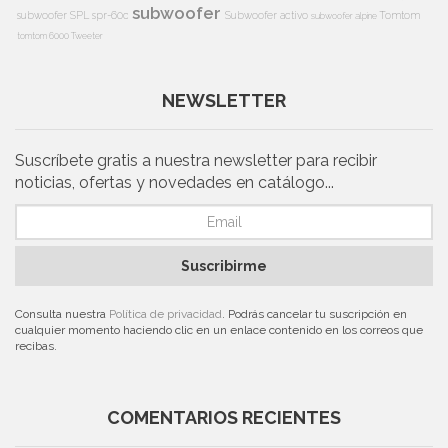
subwoofer
subwoofer
SPL
spr-60c
Subwoofer activo
Tomtom
subwoofer alpine
tomtom 6000
Tweeter
NEWSLETTER
Suscríbete gratis a nuestra newsletter para recibir
noticias, ofertas y novedades en catálogo...
Suscribirme
Consulta nuestra
Política de privacidad
. Podrás cancelar tu suscripción en
cualquier momento haciendo clic en un enlace contenido en los correos que
recibas.
COMENTARIOS RECIENTES