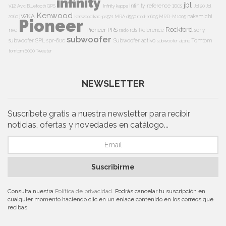
infinity
jbl
v12
Infinity reference 10cs
Avic
Bluetooth
GPS
Infinity kappa
Jbl 20
Jbl
Kenwood
jWKA
nakamichi
2060
kenwood kac-ps521
MRA d550
mrd-m605
MRD-M1005
Pioneer
Rockford
Pioneer PRS
nve
rds
Reference
sony
radio
subwoofer
subwoofer
SPL
spr-60c
Subwoofer activo
Tomtom
subwoofer alpine
tomtom 6000
Tweeter
NEWSLETTER
Suscríbete gratis a nuestra newsletter para recibir
noticias, ofertas y novedades en catálogo...
Suscribirme
Consulta nuestra
Política de privacidad
. Podrás cancelar tu suscripción en
cualquier momento haciendo clic en un enlace contenido en los correos que
recibas.