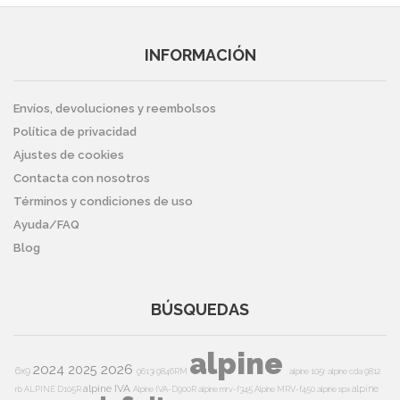
INFORMACIÓN
Envíos, devoluciones y reembolsos
Política de privacidad
Ajustes de cookies
Contacta con nosotros
Términos y condiciones de uso
Ayuda/FAQ
Blog
BÚSQUEDAS
alpine
2024
2026
2025
6x9
9613i
9846RM
alpine 105r
alpine cda 9812
alpine IVA
alpine
rb
ALPINE D105R
Alpine IVA-D900R
alpine mrv-f345
Alpine MRV-f450
alpine spx