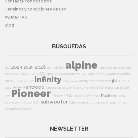
Contacta con nosotros
Términos y condiciones de uso
Ayuda/FAQ
Blog
BÚSQUEDAS
alpine
2024
2026
2025
6x9
9613i
9846RM
alpine 105r
alpine cda 9812
alpine IVA
alpine
rb
ALPINE D105R
Alpine IVA-D900R
alpine mrv-f345
Alpine MRV-f450
alpine spx
infinity
jbl
v12
Infinity reference 10cs
Avic
Bluetooth
GPS
Infinity kappa
Jbl 20
Jbl
Kenwood
jWKA
nakamichi
2060
kenwood kac-ps521
MRA d550
mrd-m605
MRD-M1005
Pioneer
Rockford
Pioneer PRS
nve
rds
Reference
sony
radio
subwoofer
subwoofer
SPL
spr-60c
Subwoofer activo
Tomtom
subwoofer alpine
tomtom 6000
Tweeter
NEWSLETTER