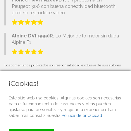
Peugeot 306 con buena conectividad bluetooth
pero no reproduce video
Alpine DVI-9990R:
Lo Mejor de lo mejor sin duda
Alpine F1
Los comentarios publicados son responsabilidad exclusiva de sus autores.
¡Cookies!
PRÓXIMOS EVENTOS
Este sitio web usa cookies. Algunas cookies son necesarias
para el funcionamiento de caraudio.es y otras pueden
Si organizas una competición o evento de car audio y quieres que lo
ajustarse para personalizar y mejorar tu experiencia. Para
publicitemos gratis desde nuestra web,
contacta con nosotros
.
saber más consulta nuestra
Política de privacidad
.