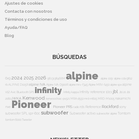
Ajustes de cookies
Contacta con nosotros
Términos y condiciones de uso
Ayuda/FAQ
Blog
BÚSQUEDAS
alpine
2024
2026
2025
6x9
9613i
9846RM
alpine 105r
alpine cda 9812
alpine IVA
alpine
rb
ALPINE D105R
Alpine IVA-D900R
alpine mrv-f345
Alpine MRV-f450
alpine spx
infinity
jbl
v12
Infinity reference 10cs
Avic
Bluetooth
GPS
Infinity kappa
Jbl 20
Jbl
Kenwood
jWKA
nakamichi
2060
kenwood kac-ps521
MRA d550
mrd-m605
MRD-M1005
Pioneer
Rockford
Pioneer PRS
nve
rds
Reference
sony
radio
subwoofer
subwoofer
SPL
spr-60c
Subwoofer activo
Tomtom
subwoofer alpine
tomtom 6000
Tweeter