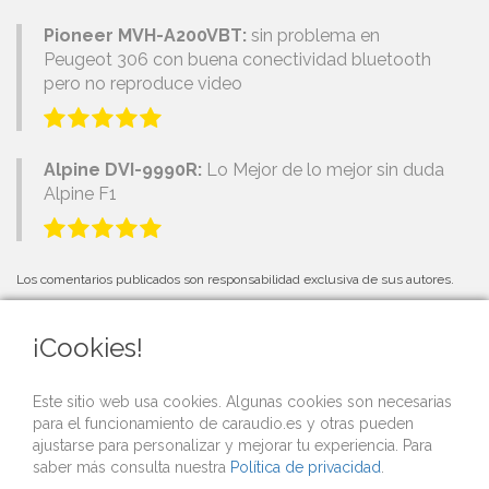
Pioneer MVH-A200VBT:
sin problema en
Peugeot 306 con buena conectividad bluetooth
pero no reproduce video
Alpine DVI-9990R:
Lo Mejor de lo mejor sin duda
Alpine F1
Los comentarios publicados son responsabilidad exclusiva de sus autores.
¡Cookies!
PRÓXIMOS EVENTOS
Este sitio web usa cookies. Algunas cookies son necesarias
para el funcionamiento de caraudio.es y otras pueden
Si organizas una competición o evento de car audio y quieres que lo
ajustarse para personalizar y mejorar tu experiencia. Para
publicitemos gratis desde nuestra web,
contacta con nosotros
.
saber más consulta nuestra
Política de privacidad
.