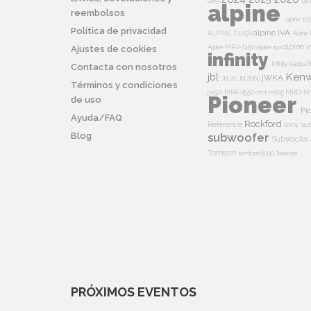
6x9
96
alpine
reembolsos
alpine 10
Política de privacidad
alpine IVA
ALPINE D105R
Alpin
alpine v
Alpine MRV-f450
alpine spx
Ajustes de cookies
infinity
I
Infinity kappa
Contacta con nosotros
Ken
jbl
jWKA
Jbl 20
Jbl 2060
Términos y condiciones
ps521
MRA d550
mrd-m605
MRD-M
Pioneer
de uso
Pi
Ayuda/FAQ
Rockford
Reference
sony su
Blog
subwoofer
Subwoofer 
Tomtom
tomtom 6000
Tweeter
PRÓXIMOS EVENTOS