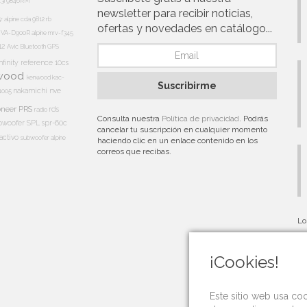
13i
9846RM
newsletter para recibir noticias,
5r
alpine cda 9812 rb
ofertas y novedades en catálogo...
e IVA-D900R
alpine mrv-f345
12
Avic
Bluetooth
GPS
nfinity reference 10cs
wood
kenwood kac-
Suscribirme
nakamichi
nve
1005
oneer PRS
rds
radio
Consulta nuestra
Política de privacidad
. Podrás
bwoofer
SPL
spr-60c
cancelar tu suscripción en cualquier momento
activo
subwoofer alpine
haciendo clic en un enlace contenido en los
correos que recibas.
Lo
au
¡Cookies!
Este sitio web usa co