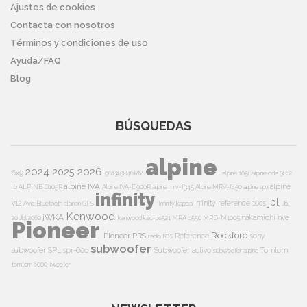
Ajustes de cookies
Contacta con nosotros
Términos y condiciones de uso
Ayuda/FAQ
Blog
BÚSQUEDAS
alpine
2024
2026
2025
6x9
9613i
9846RM
alpine 105r
alpine cda 9812
alpine IVA
alpine
rb
ALPINE D105R
Alpine IVA-D900R
alpine mrv-f345
Alpine MRV-f450
alpine spx
infinity
jbl
v12
Infinity reference 10cs
Avic
Bluetooth
clarion
GPS
Infinity kappa
Jbl
Kenwood
jWKA
nakamichi
nve
20
Jbl 2060
kenwood kac-ps521
MRA d550
MRD-M1005
Pioneer
Rockford
Pioneer PRS
rds
Reference
sony
radio
subwoofer
subwoofer
SPL
spr-60c
Subwoofer activo
Tomtom
subwoofer alpine
tomtom 6000
Tweeter