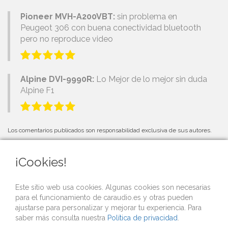
Pioneer MVH-A200VBT:
sin problema en
Peugeot 306 con buena conectividad bluetooth
pero no reproduce video
Alpine DVI-9990R:
Lo Mejor de lo mejor sin duda
Alpine F1
Los comentarios publicados son responsabilidad exclusiva de sus autores.
¡Cookies!
PRÓXIMOS EVENTOS
Este sitio web usa cookies. Algunas cookies son necesarias
para el funcionamiento de caraudio.es y otras pueden
Si organizas una competición o evento de car audio y quieres que lo
ajustarse para personalizar y mejorar tu experiencia. Para
publicitemos gratis desde nuestra web,
contacta con nosotros
.
saber más consulta nuestra
Política de privacidad
.