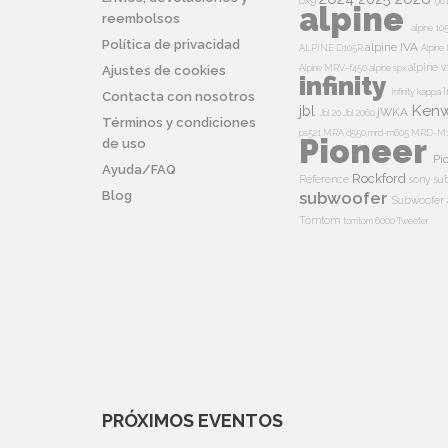
6x9
96
alpine
reembolsos
alpine 10
Política de privacidad
alpine IVA
ALPINE D105R
Alpin
alpine v
Alpine MRV-f450
alpine spx
Ajustes de cookies
infinity
I
Infinity kappa
Contacta con nosotros
Ken
jbl
jWKA
Jbl 20
Jbl 2060
Términos y condiciones
ps521
MRA d550
mrd-m605
MRD-M
Pioneer
de uso
Pi
Ayuda/FAQ
Rockford
Reference
sony su
Blog
subwoofer
Subwoofer 
Tomtom
tomtom 6000
Tweeter
PRÓXIMOS EVENTOS