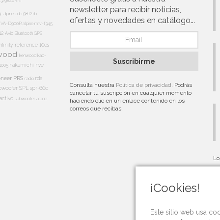
13i
9846RM
newsletter para recibir noticias,
5r
alpine cda 9812 rb
ofertas y novedades en catálogo...
e IVA-D900R
alpine mrv-f345
12
Avic
Bluetooth
GPS
nfinity reference 10cs
wood
kenwood kac-
Suscribirme
nakamichi
nve
1005
oneer PRS
rds
radio
Consulta nuestra
Política de privacidad
. Podrás
bwoofer
SPL
spr-60c
cancelar tu suscripción en cualquier momento
activo
subwoofer alpine
haciendo clic en un enlace contenido en los
correos que recibas.
Lo
au
¡Cookies!
Este sitio web usa co