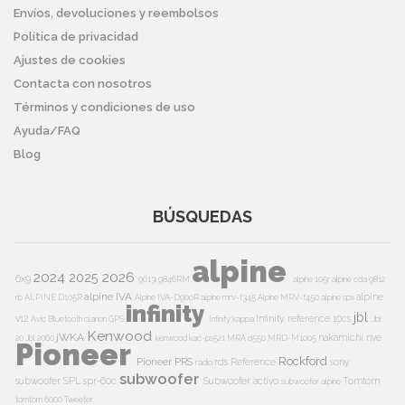
Envíos, devoluciones y reembolsos
Política de privacidad
Ajustes de cookies
Contacta con nosotros
Términos y condiciones de uso
Ayuda/FAQ
Blog
BÚSQUEDAS
alpine
2024
2026
2025
6x9
9613i
9846RM
alpine 105r
alpine cda 9812
alpine IVA
alpine
rb
ALPINE D105R
Alpine IVA-D900R
alpine mrv-f345
Alpine MRV-f450
alpine spx
infinity
jbl
v12
Infinity reference 10cs
Avic
Bluetooth
clarion
GPS
Infinity kappa
Jbl
Kenwood
jWKA
nakamichi
nve
20
Jbl 2060
kenwood kac-ps521
MRA d550
MRD-M1005
Pioneer
Rockford
Pioneer PRS
rds
Reference
sony
radio
subwoofer
subwoofer
SPL
spr-60c
Subwoofer activo
Tomtom
subwoofer alpine
tomtom 6000
Tweeter