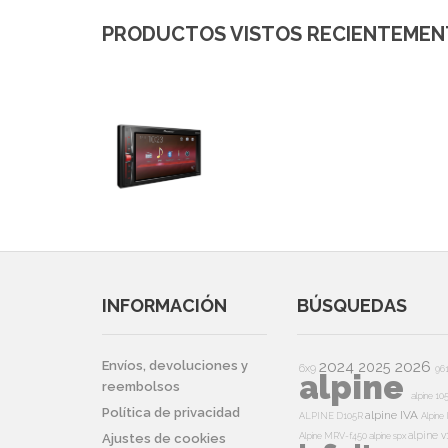
PRODUCTOS VISTOS RECIENTEMENT
INFORMACIÓN
BÚSQUEDAS
2024
2026
Envíos, devoluciones y
2025
6x9
96
alpine
reembolsos
alpine 10
Política de privacidad
alpine IVA
ALPINE D105R
Alpin
alpine v
Alpine MRV-f450
alpine spx
Ajustes de cookies