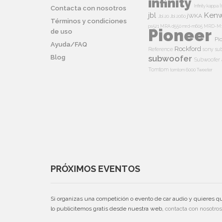
infinity
I
Infinity kappa
Contacta con nosotros
Ken
jbl
jWKA
Jbl 20
Jbl 2060
Términos y condiciones
ps521
MRA d550
mrd-m605
MRD-M
Pioneer
de uso
Pi
Ayuda/FAQ
Rockford
Reference
sony su
Blog
subwoofer
Subwoofer 
Tomtom
tomtom 6000
Tweeter
PRÓXIMOS EVENTOS
Si organizas una competición o evento de car audio y quieres q
lo publicitemos gratis desde nuestra web,
contacta con nosotros