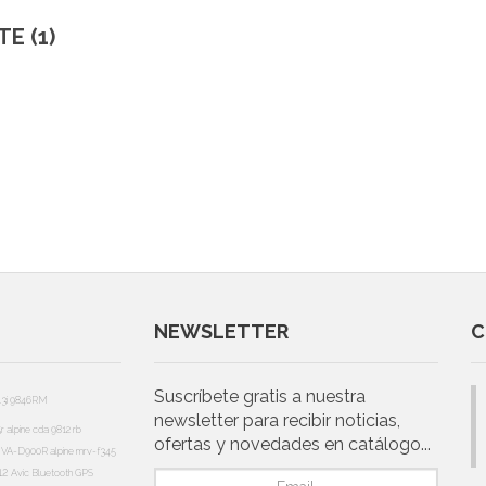
E (1)
NEWSLETTER
C
Suscríbete gratis a nuestra
13i
9846RM
newsletter para recibir noticias,
5r
alpine cda 9812 rb
ofertas y novedades en catálogo...
e IVA-D900R
alpine mrv-f345
12
Avic
Bluetooth
GPS