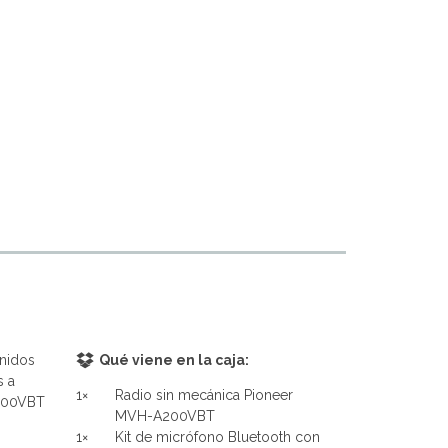
enidos
Qué viene en la caja:
s a
1×
Radio sin mecánica Pioneer
A200VBT
MVH-A200VBT
1×
Kit de micrófono Bluetooth con