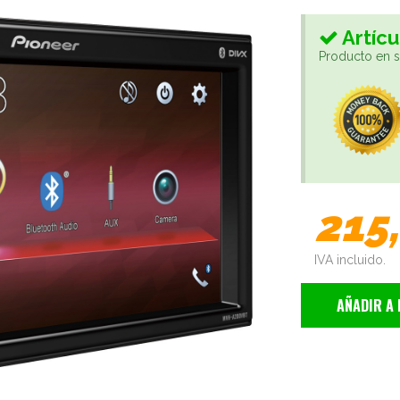
Artícu
Producto en st
215
IVA incluido.
AÑADIR A 