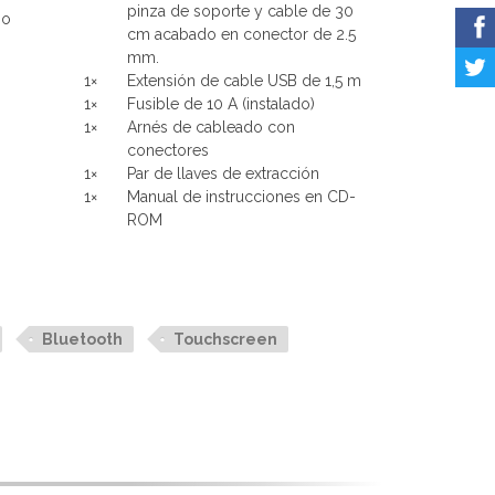
pinza de soporte y cable de 30
 o
cm acabado en conector de 2.5
mm.
1×
Extensión de cable USB de 1,5 m
1×
Fusible de 10 A (instalado)
1×
Arnés de cableado con
conectores
1×
Par de llaves de extracción
1×
Manual de instrucciones en CD-
ROM
Bluetooth
Touchscreen