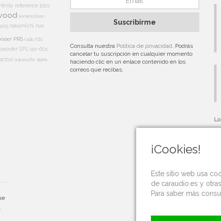
nfinity reference 10cs
wood
kenwood kac-
Suscribirme
nakamichi
nve
1005
oneer PRS
rds
radio
Consulta nuestra
Política de privacidad
. Podrás
bwoofer
SPL
spr-60c
cancelar tu suscripción en cualquier momento
activo
subwoofer alpine
haciendo clic en un enlace contenido en los
correos que recibas.
Lo
au
¡Cookies!
Este sitio web usa co
de caraudio.es y otra
Para saber más consu
ue
.