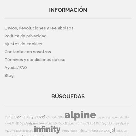
INFORMACIÓN
Envíos, devoluciones y reembolsos
Política de privacidad
Ajustes de cookies
Contacta con nosotros
Términos y condiciones de uso
Ayuda/FAQ
Blog
BÚSQUEDAS
alpine
2024
2026
2025
6x9
9613i
9846RM
alpine 105r
alpine cda 9812
alpine IVA
alpine
rb
ALPINE D105R
Alpine IVA-D900R
alpine mrv-f345
Alpine MRV-f450
alpine spx
infinity
jbl
v12
Infinity reference 10cs
Avic
Bluetooth
GPS
Infinity kappa
Jbl 20
Jbl