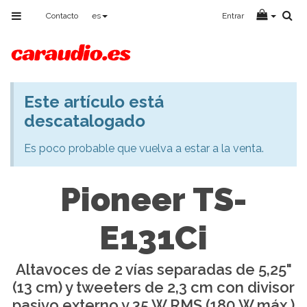
Toggle
Contacto
es
Entrar
navigation
Este artículo está
Aviso
descatalogado
Es poco probable que vuelva a estar a la venta.
Pioneer TS-
E131Ci
Altavoces de 2 vías separadas de 5,25"
(13 cm) y tweeters de 2,3 cm con divisor
pasivo externo y 35 W RMS (180 W máx.)