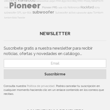
Kenwood
jWKA
nakamichi
2060
kenwood kac-ps521
MRA d550
mrd-m605
MRD-M1005
Pioneer
Rockford
Pioneer PRS
nve
rds
Reference
sony
radio
subwoofer
subwoofer
SPL
spr-60c
Subwoofer activo
Tomtom
subwoofer alpine
tomtom 6000
Tweeter
NEWSLETTER
Suscríbete gratis a nuestra newsletter para recibir
noticias, ofertas y novedades en catálogo...
Suscribirme
Consulta nuestra
Política de privacidad
. Podrás cancelar tu suscripción en
cualquier momento haciendo clic en un enlace contenido en los correos que
recibas.