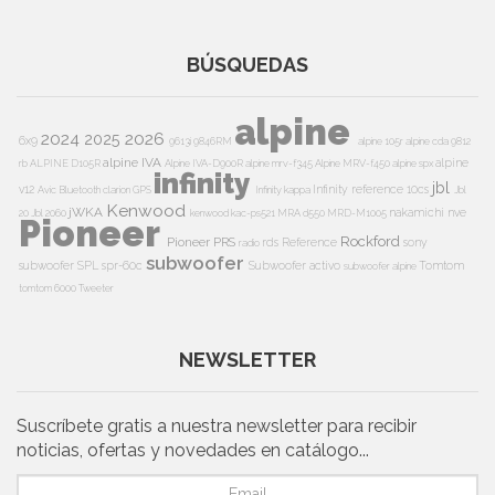
BÚSQUEDAS
alpine
2024
2026
2025
6x9
9613i
9846RM
alpine 105r
alpine cda 9812
alpine IVA
alpine
rb
ALPINE D105R
Alpine IVA-D900R
alpine mrv-f345
Alpine MRV-f450
alpine spx
infinity
jbl
v12
Infinity reference 10cs
Avic
Bluetooth
clarion
GPS
Infinity kappa
Jbl
Kenwood
jWKA
nakamichi
nve
20
Jbl 2060
kenwood kac-ps521
MRA d550
MRD-M1005
Pioneer
Rockford
Pioneer PRS
rds
Reference
sony
radio
subwoofer
subwoofer
SPL
spr-60c
Subwoofer activo
Tomtom
subwoofer alpine
tomtom 6000
Tweeter
NEWSLETTER
Suscríbete gratis a nuestra newsletter para recibir
noticias, ofertas y novedades en catálogo...