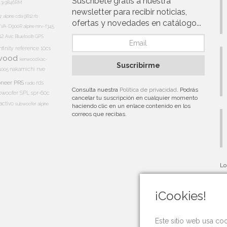
Suscríbete gratis a nuestra
13i
9846RM
newsletter para recibir noticias,
5r
alpine cda 9812 rb
ofertas y novedades en catálogo...
e IVA-D900R
alpine mrv-f345
12
Avic
Bluetooth
GPS
nfinity reference 10cs
wood
kenwood kac-
Suscribirme
nakamichi
nve
1005
oneer PRS
rds
radio
Consulta nuestra
Política de privacidad
. Podrás
bwoofer
SPL
spr-60c
cancelar tu suscripción en cualquier momento
activo
subwoofer alpine
haciendo clic en un enlace contenido en los
correos que recibas.
Lo
au
¡Cookies!
Este sitio web usa co