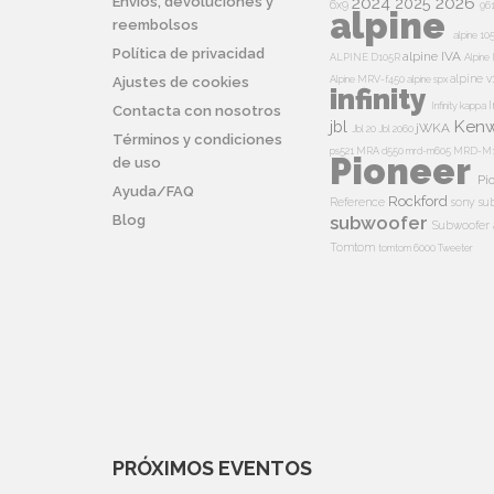
2024
2026
Envíos, devoluciones y
2025
6x9
96
alpine
reembolsos
alpine 10
Política de privacidad
alpine IVA
ALPINE D105R
Alpin
alpine v
Alpine MRV-f450
alpine spx
Ajustes de cookies
infinity
I
Infinity kappa
Contacta con nosotros
Ken
jbl
jWKA
Jbl 20
Jbl 2060
Términos y condiciones
ps521
MRA d550
mrd-m605
MRD-M
Pioneer
de uso
Pi
Ayuda/FAQ
Rockford
Reference
sony su
Blog
subwoofer
Subwoofer 
Tomtom
tomtom 6000
Tweeter
PRÓXIMOS EVENTOS