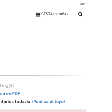
Entrar
CESTA (0,00€)
T1693C
ca en PDF
tarios todavía.
¡Publica el tuyo!