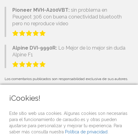
Pioneer MVH-A200VBT:
sin problema en
Peugeot 306 con buena conectividad bluetooth
pero no reproduce video
Alpine DVI-9990R:
Lo Mejor de lo mejor sin duda
Alpine F1
Los comentarios publicados son responsabilidad exclusiva de sus autores.
¡Cookies!
PRÓXIMOS EVENTOS
Este sitio web usa cookies. Algunas cookies son necesarias
para el funcionamiento de caraudio.es y otras pueden
Si organizas una competición o evento de car audio y quieres que lo
ajustarse para personalizar y mejorar tu experiencia. Para
publicitemos gratis desde nuestra web,
contacta con nosotros
.
saber más consulta nuestra
Política de privacidad
.