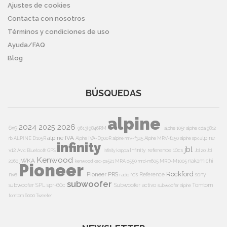
Ajustes de cookies
Contacta con nosotros
Términos y condiciones de uso
Ayuda/FAQ
Blog
BÚSQUEDAS
alpine
2024
2026
2025
6x9
9613i
9846RM
alpine 105r
alpine cda 9812
alpine IVA
alpine
rb
ALPINE D105R
Alpine IVA-D900R
alpine mrv-f345
Alpine MRV-f450
alpine spx
infinity
jbl
v12
Infinity reference 10cs
Avic
Bluetooth
GPS
Infinity kappa
Jbl 20
Jbl
Kenwood
jWKA
nakamichi
2060
kenwood kac-ps521
MRA d550
mrd-m605
MRD-M1005
Pioneer
Rockford
Pioneer PRS
nve
rds
Reference
sony
radio
subwoofer
subwoofer
SPL
spr-60c
Subwoofer activo
Tomtom
subwoofer alpine
tomtom 6000
Tweeter