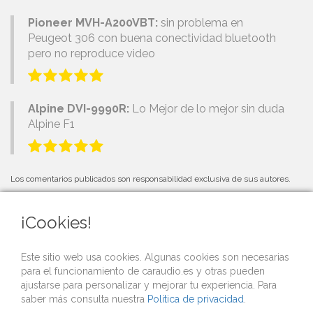
Pioneer MVH-A200VBT:
sin problema en
Peugeot 306 con buena conectividad bluetooth
pero no reproduce video
Alpine DVI-9990R:
Lo Mejor de lo mejor sin duda
Alpine F1
Los comentarios publicados son responsabilidad exclusiva de sus autores.
¡Cookies!
PRÓXIMOS EVENTOS
Este sitio web usa cookies. Algunas cookies son necesarias
para el funcionamiento de caraudio.es y otras pueden
Si organizas una competición o evento de car audio y quieres que lo
ajustarse para personalizar y mejorar tu experiencia. Para
publicitemos gratis desde nuestra web,
contacta con nosotros
.
saber más consulta nuestra
Política de privacidad
.