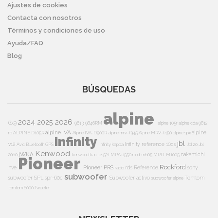
Ajustes de cookies
Contacta con nosotros
Términos y condiciones de uso
Ayuda/FAQ
Blog
BÚSQUEDAS
alpine
2024
2026
2025
6x9
9613i
9846RM
alpine 105r
alpine cda 9812
alpine IVA
alpine
rb
ALPINE D105R
Alpine IVA-D900R
alpine mrv-f345
Alpine MRV-f450
alpine spx
infinity
jbl
v12
Infinity reference 10cs
Avic
Bluetooth
GPS
Infinity kappa
Jbl 20
Jbl
Kenwood
jWKA
nakamichi
2060
kenwood kac-ps521
MRA d550
mrd-m605
MRD-M1005
Pioneer
Rockford
Pioneer PRS
nve
rds
Reference
sony
radio
subwoofer
subwoofer
SPL
spr-60c
Subwoofer activo
Tomtom
subwoofer alpine
tomtom 6000
Tweeter