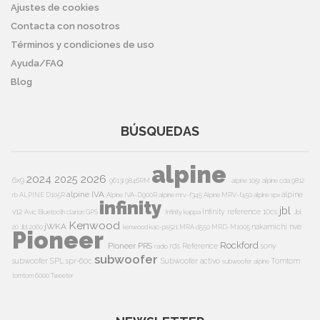
Ajustes de cookies
Contacta con nosotros
Términos y condiciones de uso
Ayuda/FAQ
Blog
BÚSQUEDAS
alpine
2024
2026
2025
6x9
9613i
9846RM
alpine 105r
alpine cda 9812
alpine IVA
alpine
rb
ALPINE D105R
Alpine IVA-D900R
alpine mrv-f345
Alpine MRV-f450
alpine spx
infinity
jbl
v12
Infinity reference 10cs
Avic
Bluetooth
clarion
GPS
Infinity kappa
Jbl
Kenwood
jWKA
nakamichi
nve
20
Jbl 2060
kenwood kac-ps521
MRA d550
MRD-M1005
Pioneer
Rockford
Pioneer PRS
rds
Reference
sony
radio
subwoofer
subwoofer
SPL
spr-60c
Subwoofer activo
Tomtom
subwoofer alpine
tomtom 6000
Tweeter