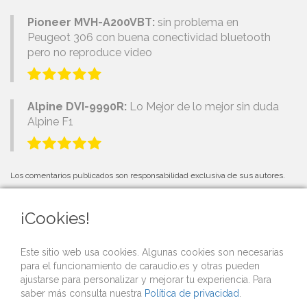
Pioneer MVH-A200VBT:
sin problema en
Peugeot 306 con buena conectividad bluetooth
pero no reproduce video
Alpine DVI-9990R:
Lo Mejor de lo mejor sin duda
Alpine F1
Los comentarios publicados son responsabilidad exclusiva de sus autores.
¡Cookies!
PRÓXIMOS EVENTOS
Este sitio web usa cookies. Algunas cookies son necesarias
para el funcionamiento de caraudio.es y otras pueden
Si organizas una competición o evento de car audio y quieres que lo
ajustarse para personalizar y mejorar tu experiencia. Para
publicitemos gratis desde nuestra web,
contacta con nosotros
.
saber más consulta nuestra
Política de privacidad
.