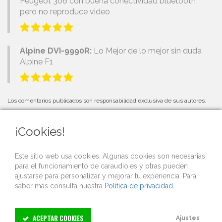
Peugeot 306 con buena conectividad bluetooth
pero no reproduce video
Alpine DVI-9990R:
Lo Mejor de lo mejor sin duda
Alpine F1
Los comentarios publicados son responsabilidad exclusiva de sus autores.
¡Cookies!
PRÓXIMOS EVENTOS
Este sitio web usa cookies. Algunas cookies son necesarias
para el funcionamiento de caraudio.es y otras pueden
Si organizas una competición o evento de car audio y quieres que lo
ajustarse para personalizar y mejorar tu experiencia. Para
publicitemos gratis desde nuestra web,
contacta con nosotros
.
saber más consulta nuestra
Política de privacidad
.
ACEPTAR COOKIES
Ajustes