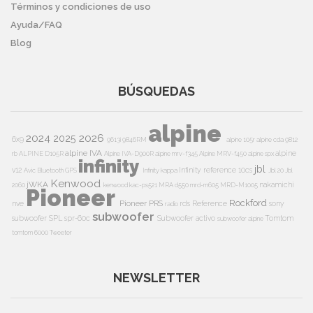
Términos y condiciones de uso
Ayuda/FAQ
Blog
BÚSQUEDAS
alpine
2024
2026
2025
6x9
9613i
9846RM
alpine 105r
alpine cda 9812
alpine IVA
alpine
rb
ALPINE D105R
Alpine IVA-D900R
alpine mrv-f345
Alpine MRV-f450
alpine spx
infinity
jbl
v12
Infinity reference 10cs
Avic
Bluetooth
GPS
Infinity kappa
Jbl 20
Jbl
Kenwood
jWKA
nakamichi
2060
kenwood kac-ps521
MRA d550
mrd-m605
MRD-M1005
Pioneer
Rockford
Pioneer PRS
nve
rds
Reference
sony
radio
subwoofer
subwoofer
SPL
spr-60c
Subwoofer activo
Tomtom
subwoofer alpine
tomtom 6000
Tweeter
NEWSLETTER