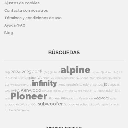
Ajustes de cookies
Contacta con nosotros
Términos y condiciones de uso
Ayuda/FAQ
Blog
BÚSQUEDAS
alpine
2024
2026
2025
6x9
9613i
9846RM
alpine 105r
alpine cda 9812
alpine IVA
alpine
rb
ALPINE D105R
Alpine IVA-D900R
alpine mrv-f345
Alpine MRV-f450
alpine spx
infinity
jbl
v12
Infinity reference 10cs
Avic
Bluetooth
GPS
Infinity kappa
Jbl 20
Jbl
Kenwood
jWKA
nakamichi
2060
kenwood kac-ps521
MRA d550
mrd-m605
MRD-M1005
Pioneer
Rockford
Pioneer PRS
nve
rds
Reference
sony
radio
subwoofer
subwoofer
SPL
spr-60c
Subwoofer activo
Tomtom
subwoofer alpine
tomtom 6000
Tweeter