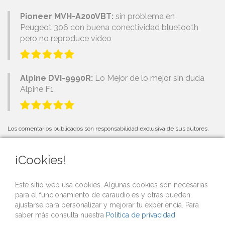
Pioneer MVH-A200VBT:
sin problema en
Peugeot 306 con buena conectividad bluetooth
pero no reproduce video
Alpine DVI-9990R:
Lo Mejor de lo mejor sin duda
Alpine F1
Los comentarios publicados son responsabilidad exclusiva de sus autores.
¡Cookies!
PRÓXIMOS EVENTOS
Este sitio web usa cookies. Algunas cookies son necesarias
para el funcionamiento de caraudio.es y otras pueden
Si organizas una competición o evento de car audio y quieres que lo
ajustarse para personalizar y mejorar tu experiencia. Para
publicitemos gratis desde nuestra web,
contacta con nosotros
.
saber más consulta nuestra
Política de privacidad
.