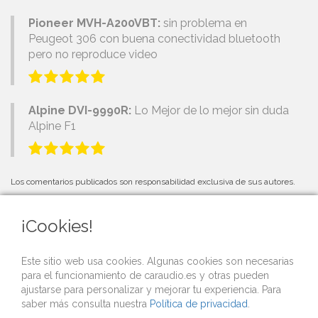
Pioneer MVH-A200VBT:
sin problema en
Peugeot 306 con buena conectividad bluetooth
pero no reproduce video
Alpine DVI-9990R:
Lo Mejor de lo mejor sin duda
Alpine F1
Los comentarios publicados son responsabilidad exclusiva de sus autores.
¡Cookies!
PRÓXIMOS EVENTOS
Este sitio web usa cookies. Algunas cookies son necesarias
para el funcionamiento de caraudio.es y otras pueden
Si organizas una competición o evento de car audio y quieres que lo
ajustarse para personalizar y mejorar tu experiencia. Para
publicitemos gratis desde nuestra web,
contacta con nosotros
.
saber más consulta nuestra
Política de privacidad
.