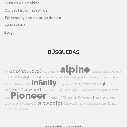
Ajustes de cookies
Contacta con nosotros
Términos y condiciones de uso
Ayuda/FAQ
Blog
BÚSQUEDAS
alpine
2024
2026
2025
6x9
9613i
9846RM
alpine 105r
alpine cda 9812
alpine IVA
alpine
rb
ALPINE D105R
Alpine IVA-D900R
alpine mrv-f345
Alpine MRV-f450
alpine spx
infinity
jbl
v12
Infinity reference 10cs
Avic
Bluetooth
GPS
Infinity kappa
Jbl 20
Jbl
Kenwood
jWKA
nakamichi
2060
kenwood kac-ps521
MRA d550
mrd-m605
MRD-M1005
Pioneer
Rockford
Pioneer PRS
nve
rds
Reference
sony
radio
subwoofer
subwoofer
SPL
spr-60c
Subwoofer activo
Tomtom
subwoofer alpine
tomtom 6000
Tweeter