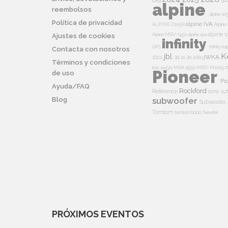
6x9
96
alpine
reembolsos
alpine 10
Política de privacidad
alpine IVA
ALPINE D105R
Alpin
alpine v
Alpine MRV-f450
alpine spx
Ajustes de cookies
infinity
GPS
Infinity k
Contacta con nosotros
K
jbl
jWKA
10cs
Jbl 20
Jbl 2060
Términos y condiciones
n
kac-ps521
MRA d550
MRD-M1005
Pioneer
de uso
Pi
Ayuda/FAQ
Rockford
Reference
sony su
Blog
subwoofer
Subwoofer 
Tomtom
tomtom 6000
Tweeter
PRÓXIMOS EVENTOS