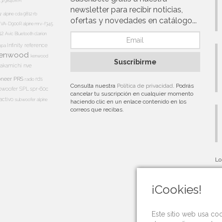
13i
9846RM
newsletter para recibir noticias,
5r
alpine cda 9812 rb
ofertas y novedades en catálogo...
e IVA-D900R
alpine mrv-f345
12
Avic
Bluetooth
clarion
Infinity reference
appa
enwood
kenwood
Suscribirme
akamichi
nve
oneer PRS
rds
radio
Consulta nuestra
Política de privacidad
. Podrás
bwoofer
SPL
spr-60c
cancelar tu suscripción en cualquier momento
activo
subwoofer alpine
haciendo clic en un enlace contenido en los
correos que recibas.
Lo
au
¡Cookies!
Este sitio web usa co