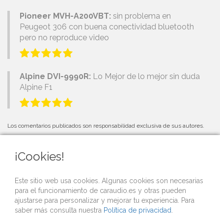
Pioneer MVH-A200VBT:
sin problema en
Peugeot 306 con buena conectividad bluetooth
pero no reproduce video
Alpine DVI-9990R:
Lo Mejor de lo mejor sin duda
Alpine F1
Los comentarios publicados son responsabilidad exclusiva de sus autores.
¡Cookies!
PRÓXIMOS EVENTOS
Este sitio web usa cookies. Algunas cookies son necesarias
para el funcionamiento de caraudio.es y otras pueden
Si organizas una competición o evento de car audio y quieres que lo
ajustarse para personalizar y mejorar tu experiencia. Para
publicitemos gratis desde nuestra web,
contacta con nosotros
.
saber más consulta nuestra
Política de privacidad
.