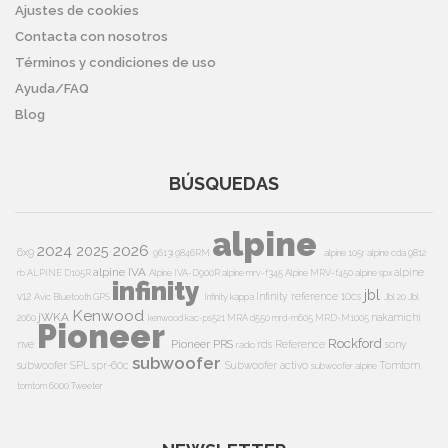
Ajustes de cookies
Contacta con nosotros
Términos y condiciones de uso
Ayuda/FAQ
Blog
BÚSQUEDAS
alpine
2024
2026
2025
6x9
9613i
9846RM
alpine 105r
alpine cda 9812
alpine IVA
alpine
rb
ALPINE D105R
Alpine IVA-D900R
alpine mrv-f345
Alpine MRV-f450
alpine spx
infinity
jbl
v12
Infinity reference 10cs
Avic
Bluetooth
GPS
Infinity kappa
Jbl 20
Jbl
Kenwood
jWKA
nakamichi
2060
kenwood kac-ps521
MRA d550
mrd-m605
MRD-M1005
Pioneer
Rockford
Pioneer PRS
nve
rds
Reference
sony
radio
subwoofer
subwoofer
SPL
spr-60c
Subwoofer activo
Tomtom
subwoofer alpine
tomtom 6000
Tweeter