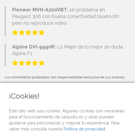
Pioneer MVH-A200VBT:
sin problema en
Peugeot 306 con buena conectividad bluetooth
pero no reproduce video
Alpine DVI-9990R:
Lo Mejor de lo mejor sin duda
Alpine F1
Los comentarios publicados son responsabilidad exclusiva de sus autores.
¡Cookies!
PRÓXIMOS EVENTOS
Este sitio web usa cookies. Algunas cookies son necesarias
para el funcionamiento de caraudio.es y otras pueden
Si organizas una competición o evento de car audio y quieres que lo
ajustarse para personalizar y mejorar tu experiencia. Para
publicitemos gratis desde nuestra web,
contacta con nosotros
.
saber más consulta nuestra
Política de privacidad
.