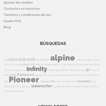
Ajustes de cookies
Contacta con nosotros
Términos y condiciones de uso
Ayuda/FAQ
Blog
BÚSQUEDAS
alpine
2024
2026
2025
6x9
9613i
9846RM
alpine 105r
alpine cda 9812
alpine IVA
alpine
rb
ALPINE D105R
Alpine IVA-D900R
alpine mrv-f345
Alpine MRV-f450
alpine spx
infinity
jbl
v12
Infinity reference 10cs
Avic
Bluetooth
GPS
Infinity kappa
Jbl 20
Jbl
Kenwood
jWKA
nakamichi
2060
kenwood kac-ps521
MRA d550
mrd-m605
MRD-M1005
Pioneer
Rockford
Pioneer PRS
nve
rds
Reference
sony
radio
subwoofer
subwoofer
SPL
spr-60c
Subwoofer activo
Tomtom
subwoofer alpine
tomtom 6000
Tweeter