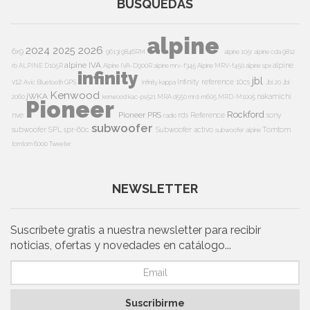
BÚSQUEDAS
alpine
2024
2026
2025
6x9
9613i
9846RM
alpine 105r
alpine cda 9812
alpine IVA
alpine
rb
ALPINE D105R
Alpine IVA-D900R
alpine mrv-f345
Alpine MRV-f450
alpine spx
infinity
jbl
v12
Infinity reference 10cs
Avic
Bluetooth
GPS
Infinity kappa
Jbl 20
Jbl
Kenwood
jWKA
nakamichi
2060
kenwood kac-ps521
MRA d550
mrd-m605
MRD-M1005
Pioneer
Rockford
Pioneer PRS
nve
rds
Reference
sony
radio
subwoofer
subwoofer
SPL
spr-60c
Subwoofer activo
Tomtom
subwoofer alpine
tomtom 6000
Tweeter
NEWSLETTER
Suscríbete gratis a nuestra newsletter para recibir
noticias, ofertas y novedades en catálogo...
Suscribirme