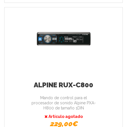
ALPINE RUX-C800
Mando de control para el
procesador de sonido Alpine PXA-
H800 de tamaño 1DIN
Artículo agotado
229,00€