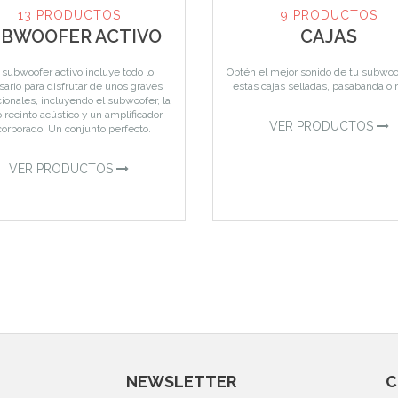
13 PRODUCTOS
9 PRODUCTOS
BWOOFER ACTIVO
CAJAS
subwoofer activo incluye todo lo
Obtén el mejor sonido de tu subwoo
ario para disfrutar de unos graves
estas cajas selladas, pasabanda o r
ionales, incluyendo el subwoofer, la
o recinto acústico y un amplificador
VER PRODUCTOS
corporado. Un conjunto perfecto.
VER PRODUCTOS
NEWSLETTER
C