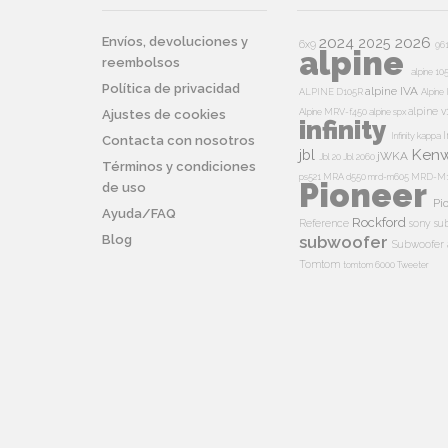
2024
2026
Envíos, devoluciones y
2025
6x9
96
alpine
reembolsos
alpine 10
Política de privacidad
alpine IVA
ALPINE D105R
Alpin
alpine v
Alpine MRV-f450
alpine spx
Ajustes de cookies
infinity
I
Infinity kappa
Contacta con nosotros
Ken
jbl
jWKA
Jbl 20
Jbl 2060
Términos y condiciones
ps521
MRA d550
mrd-m605
MRD-M
Pioneer
de uso
Pi
Ayuda/FAQ
Rockford
Reference
sony su
Blog
subwoofer
Subwoofer 
Tomtom
tomtom 6000
Tweeter