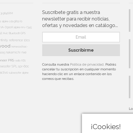
Suscríbete gratis a nuestra
13i
9846RM
newsletter para recibir noticias,
5r
alpine cda 9812 rb
ofertas y novedades en catálogo...
e IVA-D900R
alpine mrv-f345
12
Avic
Bluetooth
GPS
nfinity reference 10cs
wood
kenwood kac-
Suscribirme
nakamichi
nve
1005
oneer PRS
rds
radio
Consulta nuestra
Política de privacidad
. Podrás
bwoofer
SPL
spr-60c
cancelar tu suscripción en cualquier momento
activo
subwoofer alpine
haciendo clic en un enlace contenido en los
correos que recibas.
Lo
au
¡Cookies!