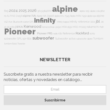
alpine
2024
2026
2025
6x9
9613i
9846RM
alpine 105r
alpine cda 9812
alpine IVA
alpine
rb
ALPINE D105R
Alpine IVA-D900R
alpine mrv-f345
Alpine MRV-f450
alpine spx
infinity
jbl
v12
Infinity reference 10cs
Avic
Bluetooth
clarion
GPS
Infinity kappa
Jbl
Kenwood
jWKA
nakamichi
nve
20
Jbl 2060
kenwood kac-ps521
MRA d550
MRD-M1005
Pioneer
Rockford
Pioneer PRS
rds
Reference
sony
radio
subwoofer
subwoofer
SPL
spr-60c
Subwoofer activo
Tomtom
subwoofer alpine
tomtom 6000
Tweeter
NEWSLETTER
Suscríbete gratis a nuestra newsletter para recibir
noticias, ofertas y novedades en catálogo...
Suscribirme