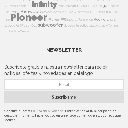
infinity
jbl
v12
Infinity reference 10cs
Avic
Bluetooth
GPS
Infinity kappa
Jbl 20
Jbl
Kenwood
jWKA
nakamichi
2060
kenwood kac-ps521
MRA d550
mrd-m605
MRD-M1005
Pioneer
Rockford
Pioneer PRS
nve
rds
Reference
sony
radio
subwoofer
subwoofer
SPL
spr-60c
Subwoofer activo
Tomtom
subwoofer alpine
tomtom 6000
Tweeter
NEWSLETTER
Suscríbete gratis a nuestra newsletter para recibir
noticias, ofertas y novedades en catálogo...
Suscribirme
Consulta nuestra
Política de privacidad
. Podrás cancelar tu suscripción en
cualquier momento haciendo clic en un enlace contenido en los correos que
recibas.