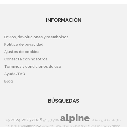
INFORMACIÓN
Envíos, devoluciones y reembolsos
Política de privacidad
Ajustes de cookies
Contacta con nosotros
Términos y condiciones de uso
Ayuda/FAQ
Blog
BÚSQUEDAS
alpine
2024
2026
2025
6x9
9613i
9846RM
alpine 105r
alpine cda 9812
alpine IVA
alpine
rb
ALPINE D105R
Alpine IVA-D900R
alpine mrv-f345
Alpine MRV-f450
alpine spx