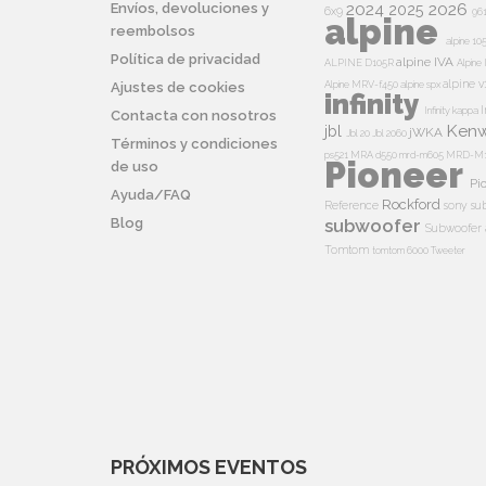
2024
2026
Envíos, devoluciones y
2025
6x9
96
alpine
reembolsos
alpine 10
Política de privacidad
alpine IVA
ALPINE D105R
Alpin
alpine v
Alpine MRV-f450
alpine spx
Ajustes de cookies
infinity
I
Infinity kappa
Contacta con nosotros
Ken
jbl
jWKA
Jbl 20
Jbl 2060
Términos y condiciones
ps521
MRA d550
mrd-m605
MRD-M
Pioneer
de uso
Pi
Ayuda/FAQ
Rockford
Reference
sony su
Blog
subwoofer
Subwoofer 
Tomtom
tomtom 6000
Tweeter
PRÓXIMOS EVENTOS