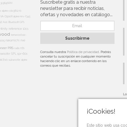
Suscríbete gratis a nuestra
13i
9846RM
newsletter para recibir noticias,
5r
alpine cda 9812 rb
ofertas y novedades en catálogo...
e IVA-D900R
alpine mrv-f345
12
Avic
Bluetooth
GPS
nfinity reference 10cs
wood
kenwood kac-
Suscribirme
nakamichi
nve
1005
oneer PRS
rds
radio
Consulta nuestra
Política de privacidad
. Podrás
bwoofer
SPL
spr-60c
cancelar tu suscripción en cualquier momento
activo
subwoofer alpine
haciendo clic en un enlace contenido en los
correos que recibas.
Lo
au
¡Cookies!
Este sitio web usa co