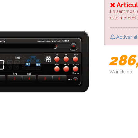
Artícu
Lo sentimos, 
este momento
Activar al
286
IVA incluido.