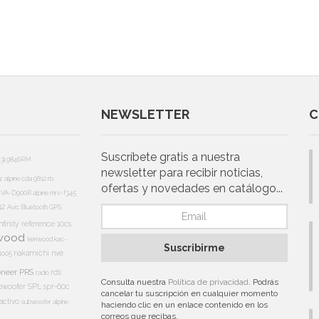
NEWSLETTER
C
Suscríbete gratis a nuestra
13i
9846RM
newsletter para recibir noticias,
5r
alpine cda 9812 rb
ofertas y novedades en catálogo...
e IVA-D900R
alpine mrv-f345
12
Avic
Bluetooth
GPS
nfinity reference 10cs
wood
kenwood kac-
Suscribirme
nakamichi
nve
1005
oneer PRS
rds
radio
Consulta nuestra
Política de privacidad
. Podrás
bwoofer
SPL
spr-60c
cancelar tu suscripción en cualquier momento
activo
subwoofer alpine
haciendo clic en un enlace contenido en los
correos que recibas.