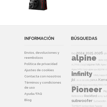
INFORMACIÓN
BÚSQUEDAS
2024
2026
Envíos, devoluciones y
2025
6x9
96
alpine
reembolsos
alpine 10
Política de privacidad
alpine IVA
ALPINE D105R
Alpin
alpine v
Alpine MRV-f450
alpine spx
Ajustes de cookies
infinity
I
Infinity kappa
Contacta con nosotros
Ken
jbl
jWKA
Jbl 20
Jbl 2060
Términos y condiciones
ps521
MRA d550
mrd-m605
MRD-M
Pioneer
de uso
Pi
Ayuda/FAQ
Rockford
Reference
sony su
Blog
subwoofer
Subwoofer 
Tomtom
tomtom 6000
Tweeter