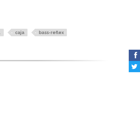
.
caja
bass-reflex