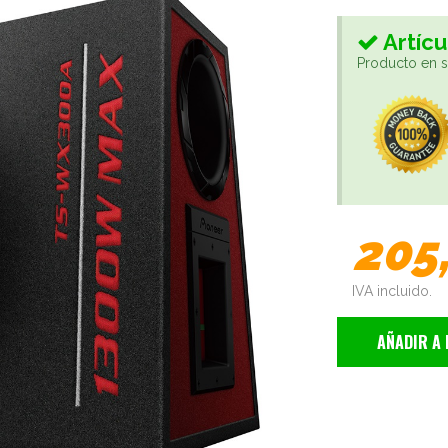
Artícu
Producto en st
205
IVA incluido.
AÑADIR A 