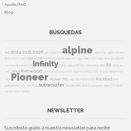
Ayuda/FAQ
Blog
BÚSQUEDAS
alpine
2024
2026
2025
6x9
9613i
9846RM
alpine 105r
alpine cda 9812
alpine IVA
alpine
rb
ALPINE D105R
Alpine IVA-D900R
alpine mrv-f345
Alpine MRV-f450
alpine spx
infinity
jbl
v12
Infinity reference 10cs
Avic
Bluetooth
GPS
Infinity kappa
Jbl 20
Jbl
Kenwood
jWKA
nakamichi
2060
kenwood kac-ps521
MRA d550
mrd-m605
MRD-M1005
Pioneer
Rockford
Pioneer PRS
nve
rds
Reference
sony
radio
subwoofer
subwoofer
SPL
spr-60c
Subwoofer activo
Tomtom
subwoofer alpine
tomtom 6000
Tweeter
NEWSLETTER
Suscríbete gratis a nuestra newsletter para recibir