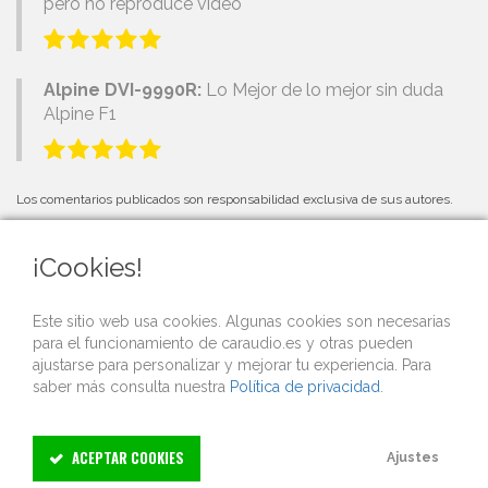
pero no reproduce video
Alpine DVI-9990R:
Lo Mejor de lo mejor sin duda
Alpine F1
Los comentarios publicados son responsabilidad exclusiva de sus autores.
¡Cookies!
PRÓXIMOS EVENTOS
Este sitio web usa cookies. Algunas cookies son necesarias
para el funcionamiento de caraudio.es y otras pueden
Si organizas una competición o evento de car audio y quieres que lo
ajustarse para personalizar y mejorar tu experiencia. Para
publicitemos gratis desde nuestra web,
contacta con nosotros
.
saber más consulta nuestra
Política de privacidad
.
ACEPTAR COOKIES
Ajustes
Copyright © 2003–2026 Caraudio.es Limited. Todos los