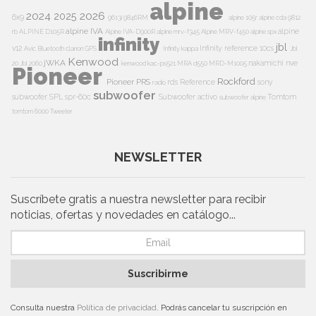
alpine
2024
2026
2025
6x9
9613i
9846RM
alpine 105r
alpine cda 9812
alpine IVA
alpine
rb
ALPINE D105R
Alpine IVA-D900R
alpine mrv-f345
Alpine MRV-f450
alpine spx
infinity
jbl
v12
Infinity reference 10cs
Avic
Bluetooth
clarion
GPS
Infinity kappa
Jbl
Kenwood
jWKA
nakamichi
nve
20
Jbl 2060
kenwood kac-ps521
MRA d550
MRD-M1005
Pioneer
Rockford
Pioneer PRS
rds
Reference
sony
radio
subwoofer
subwoofer
SPL
spr-60c
Subwoofer activo
Tomtom
subwoofer alpine
tomtom 6000
Tweeter
NEWSLETTER
Suscríbete gratis a nuestra newsletter para recibir
noticias, ofertas y novedades en catálogo...
Suscribirme
Consulta nuestra
Política de privacidad
. Podrás cancelar tu suscripción en