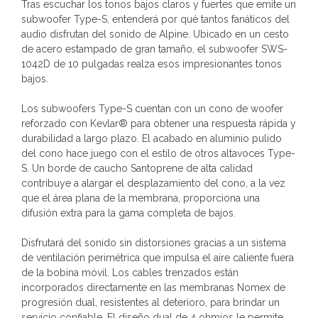
Tras escuchar los tonos bajos claros y fuertes que emite un
subwoofer Type-S, entenderá por qué tantos fanáticos del
audio disfrutan del sonido de Alpine. Ubicado en un cesto
de acero estampado de gran tamaño, el subwoofer SWS-
1042D de 10 pulgadas realza esos impresionantes tonos
bajos.
Los subwoofers Type-S cuentan con un cono de woofer
reforzado con Kevlar® para obtener una respuesta rápida y
durabilidad a largo plazo. El acabado en aluminio pulido
del cono hace juego con el estilo de otros altavoces Type-
S. Un borde de caucho Santoprene de alta calidad
contribuye a alargar el desplazamiento del cono, a la vez
que el área plana de la membrana, proporciona una
difusión extra para la gama completa de bajos.
Disfrutará del sonido sin distorsiones gracias a un sistema
de ventilación perimétrica que impulsa el aire caliente fuera
de la bobina móvil. Los cables trenzados están
incorporados directamente en las membranas Nomex de
progresión dual, resistentes al deterioro, para brindar un
servicio confiable. El diseño dual de 4 ohmios le permite