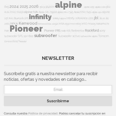
alpine
2024
2026
2025
6x9
9613i
9846RM
alpine 105r
alpine cda 9812
alpine IVA
alpine
rb
ALPINE D105R
Alpine IVA-D900R
alpine mrv-f345
Alpine MRV-f450
alpine spx
infinity
jbl
v12
Infinity reference 10cs
Avic
Bluetooth
GPS
Infinity kappa
Jbl 20
Jbl
Kenwood
jWKA
nakamichi
2060
kenwood kac-ps521
MRA d550
mrd-m605
MRD-M1005
Pioneer
Rockford
Pioneer PRS
nve
rds
Reference
sony
radio
subwoofer
subwoofer
SPL
spr-60c
Subwoofer activo
Tomtom
subwoofer alpine
tomtom 6000
Tweeter
NEWSLETTER
Suscríbete gratis a nuestra newsletter para recibir
noticias, ofertas y novedades en catálogo...
Suscribirme
Consulta nuestra
Política de privacidad
. Podrás cancelar tu suscripción en