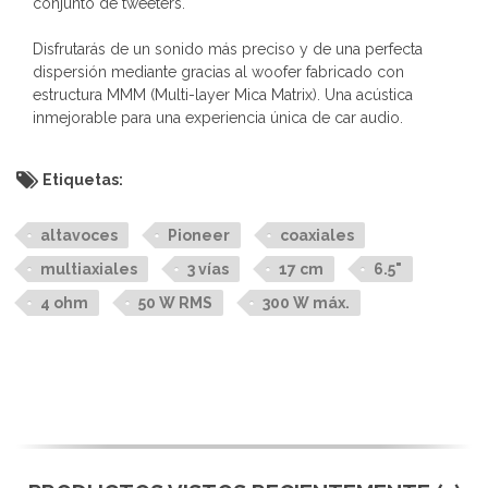
conjunto de tweeters.
Disfrutarás de un sonido más preciso y de una perfecta
dispersión mediante gracias al woofer fabricado con
estructura MMM (Multi-layer Mica Matrix). Una acústica
inmejorable para una experiencia única de car audio.
Etiquetas:
altavoces
Pioneer
coaxiales
multiaxiales
3 vías
17 cm
6.5"
4 ohm
50 W RMS
300 W máx.