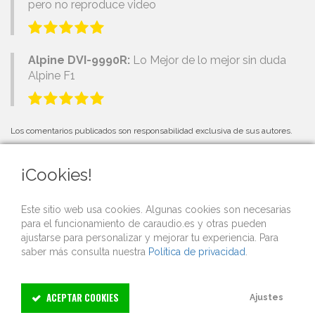
pero no reproduce video
Alpine DVI-9990R:
Lo Mejor de lo mejor sin duda
Alpine F1
Los comentarios publicados son responsabilidad exclusiva de sus autores.
¡Cookies!
PRÓXIMOS EVENTOS
Este sitio web usa cookies. Algunas cookies son necesarias
para el funcionamiento de caraudio.es y otras pueden
Si organizas una competición o evento de car audio y quieres que lo
ajustarse para personalizar y mejorar tu experiencia. Para
publicitemos gratis desde nuestra web,
contacta con nosotros
.
saber más consulta nuestra
Política de privacidad
.
ACEPTAR COOKIES
Ajustes
Copyright © 2003–2026 Caraudio.es Limited. Todos los