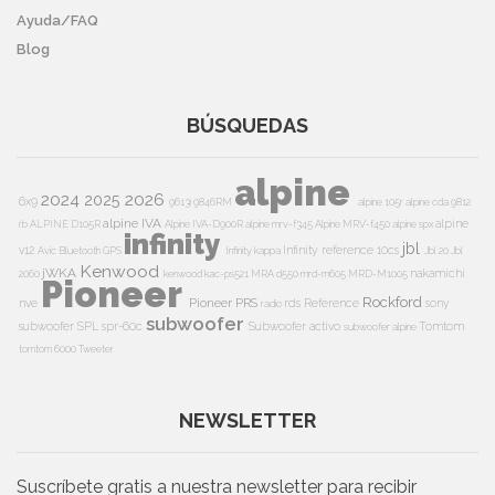
Ayuda/FAQ
Blog
BÚSQUEDAS
alpine
2024
2026
2025
6x9
9613i
9846RM
alpine 105r
alpine cda 9812
alpine IVA
alpine
rb
ALPINE D105R
Alpine IVA-D900R
alpine mrv-f345
Alpine MRV-f450
alpine spx
infinity
jbl
v12
Infinity reference 10cs
Avic
Bluetooth
GPS
Infinity kappa
Jbl 20
Jbl
Kenwood
jWKA
nakamichi
2060
kenwood kac-ps521
MRA d550
mrd-m605
MRD-M1005
Pioneer
Rockford
Pioneer PRS
nve
rds
Reference
sony
radio
subwoofer
subwoofer
SPL
spr-60c
Subwoofer activo
Tomtom
subwoofer alpine
tomtom 6000
Tweeter
NEWSLETTER
Suscríbete gratis a nuestra newsletter para recibir